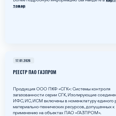
Более подробную информацию Вы найдете в
карт
товар
17.01.2026
РЕЕСТР ПАО ГАЗПРОМ
Продукция ООО ПКФ «СГК»: Системы контроля
загазованности серии СГК, Изолирующие соединен
ИФС, ИС, ИСМ включены в номенклатуру единого 
материально-технических ресурсов, допущенных к
применению на объектах ПАО «ГАЗПРОМ».