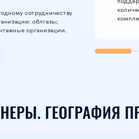
поддер
количе
годному сотрудничеству
компле
анизации: облгазы;
онтажные организации.
НЕРЫ. ГЕОГРАФИЯ П