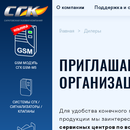
О компании
Поддержка и 
Главная
Дилеры
ПРИГЛАША
GSM МОДУЛЬ
СГК GSM-М5
ОРГАНИЗА
СИСТЕМЫ СГК /
СИГНАЛИЗАТОРЫ /
Для удобства конечного
КЛАПАНЫ
продукции мы заинтерес
сервисных центров по в