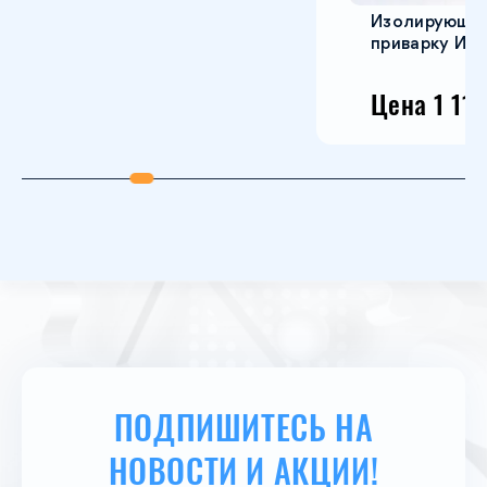
(по заказу возможна иная длина).
Изолирующее соединение п
• кабель соединительный для сигнализаторов 3 м
приварку ИС 22-530
(по заказу возможна иная длина).
Система СГК-2-Б-СО-СН может применяться на
любом промышленном и коммунально-бытовом
Цена 1 114 ₽
*
объекте. По заказу система комплектуется
пультом контрольным ПК-3-Б для передачи сигналов
в другое помещение. Соединительные кабели
оснащены разъемами для быстрого соединения и не
требуют разделки при монтаже.
ПОДПИШИТЕСЬ НА
НОВОСТИ И АКЦИИ!