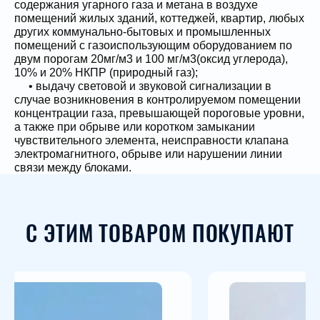
содержания угарного газа и метана в воздухе
помещений жилых зданий, коттеджей, квартир, любых
других коммунально-бытовых и промышленных
помещений с газоиспользующим оборудованием по
двум порогам 20мг/м3 и 100 мг/м3(оксид углерода),
10% и 20% НКПР (природный газ);
• выдачу световой и звуковой сигнализации в
случае возникновения в контролируемом помещении
концентрации газа, превышающей пороговые уровни,
а также при обрыве или коротком замыкании
чувствительного элемента, неисправности клапана
электромагнитного, обрыве или нарушении линии
связи между блоками.
• перекрытие трубопровода подачи газа
электромагнитным запорным клапаном при
аварийной ситуации;
• выдачу информации о состоянии системы на
С ЭТИМ ТОВАРОМ ПОКУПАЮТ
дополнительный модули.
В системах автономного контроля загазованности
серии СГК-2Б-У сигнализатор загазованности оксидом
углерода СЗ-2Б оснащен дополнительным разъемом
и дискретным выходом, для передачи сигнала авария
на пульты сторонних производителей и «верхний»