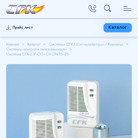
Каталог
Прайс лист
Главная
Каталог
Системы СГК / Сигнализаторы / Клапаны
Системы контроля загазованности
Система СГК-2-У-СО+СН DN 15-25